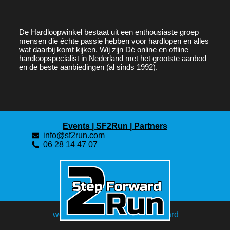
De
Hardloopwinkel
bestaat uit een enthousiaste groep
mensen die échte passie hebben voor hardlopen en alles
wat daarbij komt kijken. Wij zijn Dé online en offline
hardloopspecialist in Nederland met het grootste aanbod
en de beste aanbiedingen (al sinds 1992).
Events |
SF2Run |
Partners
info@sf2run.com
06 28 14 47 07
©
Step Forward 2Run
webdesign door J&J Step Forward