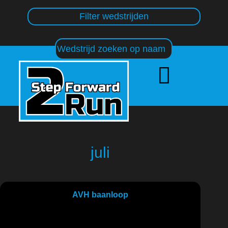
Filter wedstrijden
juli
AVH baanloop