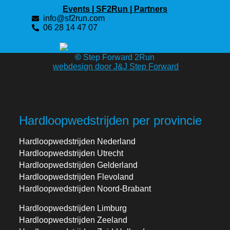
Events |
SF2Run |
Partners
info@sf2run.com
06 28 14 47 07
©
Step Forward 2Run
webdesign door J&J Step Forward
Hardloopwedstrijden per provincie
Hardloopwedstrijden Nederland
Hardloopwedstrijden Utrecht
Hardloopwedstrijden Gelderland
Hardloopwedstrijden Flevoland
Hardloopwedstrijden Noord-Brabant
Hardloopwedstrijden Limburg
Hardloopwedstrijden Zeeland