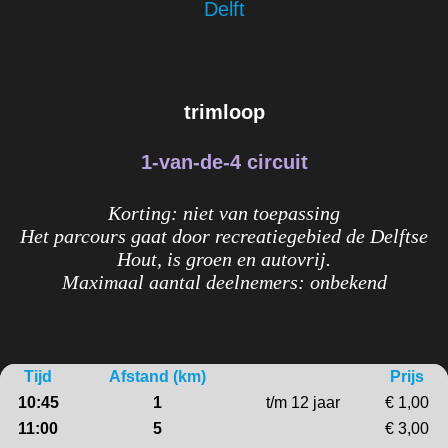
Delft
trimloop
1-van-de-4 circuit
Korting: niet van toepassing
Het parcours gaat door recreatiegebied de Delftse
Hout, is groen en autovrij.
Maximaal aantal deelnemers: onbekend
Tijd
Afstand (km)
Prijs
10:45
1
t/m 12 jaar
€ 1,00
11:00
5
€ 3,00