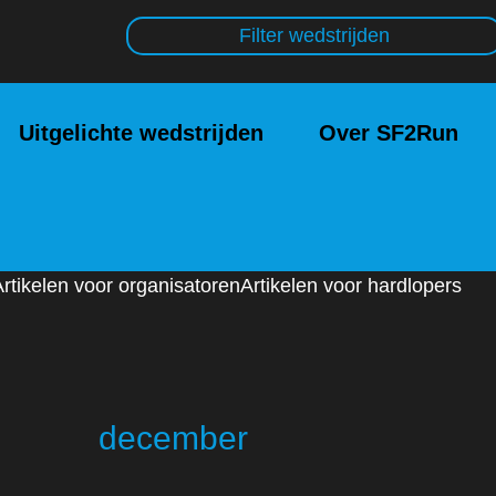
Filter wedstrijden
Uitgelichte wedstrijden
Over SF2Run
Artikelen voor organisatoren
Artikelen voor hardlopers
december