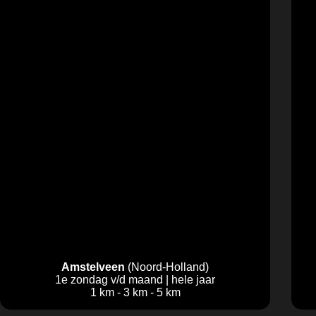
Amstelveen
(Noord-Holland)
1e zondag v/d maand | hele jaar
1 km - 3 km - 5 km