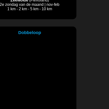
Zeewolde
(Flevoland)
2e zondag van de maand | nov-feb
1 km - 2 km - 5 km - 10 km
Dobbeloop