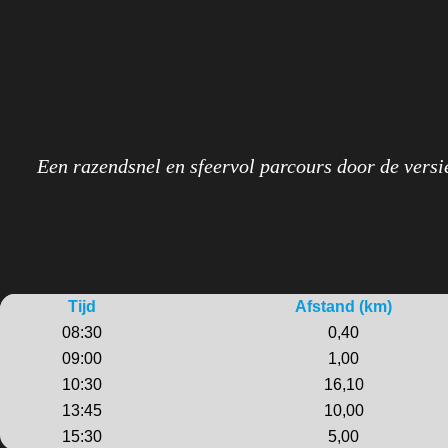
Een razendsnel en sfeervol parcours door de versi
Tijd
Afstand (km)
08:30
0,40
09:00
1,00
10:30
16,10
13:45
10,00
15:30
5,00