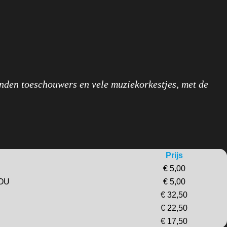
enden toeschouwers en vele muziekorkestjes, met de
Prijs
€ 5,00
YOU
€ 5,00
€ 32,50
€ 22,50
€ 17,50