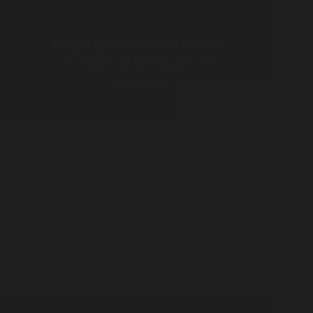
Bergen op Zoom
(Noord-Brabant)
3e zondag v/d maand | okt - mrt
5 km - 10 km - 15 km
Jasperloop