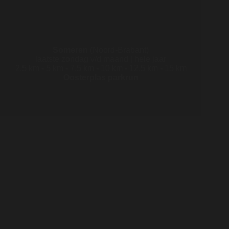
Someren
(Noord-Brabant)
laatste zondag v/d maand | hele jaar
2,5 km - 5 km - 7,5 km - 10 km - 12,5 km - 15 km
Oosterplas parkrun