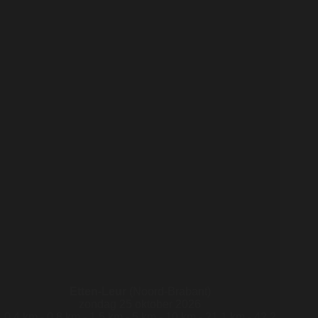
Etten-Leur
(Noord-Brabant)
zondag 25 oktober 2026
0,4 km - 0,8 km - 1,5 km - 5 km - 10 km - 21,1 km - 42,2