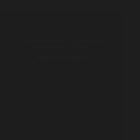
's-Hertogenbosch
(Noord-Brabant)
elke zaterdag | hele jaar
5 km
Waterakkers parkrun